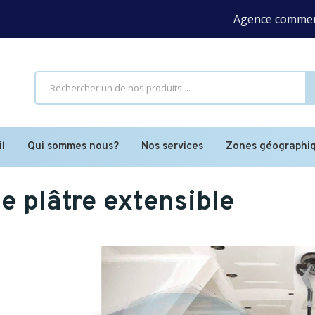
Agence commerciale 
l
Qui sommes nous?
Nos services
Zones géographi
 plâtre extensible