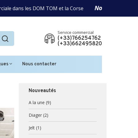
Notre professionnali
dans les DOM TOM et la Corse
Service commercial
(+33)766254762
(+33)662495820
ques
Nous contacter
Nouveautés
A la une
(9)
Diager
(2)
Jelt
(1)