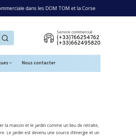
Notre professionna
e dans les DOM TOM et la Corse
Service commercial
(+33)766254762
(+33)662495820
ques
Nous contacter
r la maison et le jardin comme un lieu de retraite,
re. Le jardin est devenu une source d’énergie et un