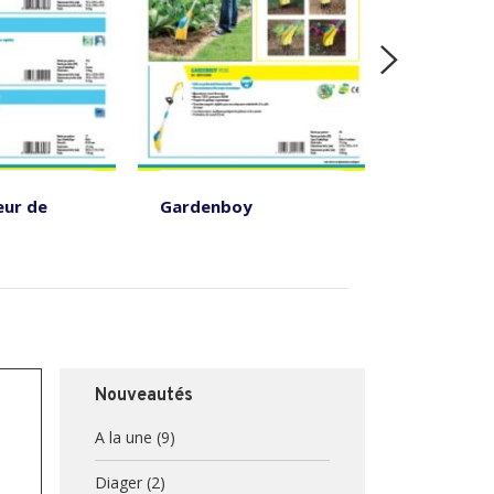
ACCESSOI
PIÈCES Glo
eur de
Gardenboy
Nouveautés
A la une
(9)
Diager
(2)